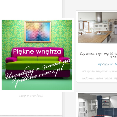
Czy wiesz, czym wyróżni
side
By
copy
on 1
Na rynku znajdziemy wie
lodówek, które różnią się
blog o aranżacji