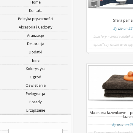
Home
Kontakt
Polityka prywatności
Sfera pełna
Akcesoria i Gadżety
By
Iza
on 22
Aranżacje
Luksfery – zmora klatek 
Dekoracja
epoki” czy może wracając
Dodatki
Inne
Kolorystyka
Ogród
Oświetlenie
Pielęgnacja
Porady
Urządzanie
Akcesoria łazienkowe – p
łazie
By
user
on 23
Zaaranżowanie łazienki j