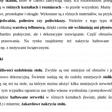
ty tkanin,
które w całości zakrywają blaty. Ich różnorodność pole
ją w
różnych kształtach i rozmiarach
– to przede wszystkim. Mamy
e, prostokątne i okrągłe. Wykonane są z różnych materiałów, na przyk
jedwabiu, poliestru czy poliwiskozy.
Niektóre z tego typu tk
elikatną
warstwą teflonową
, dzięki czemu
nie wchłaniają ani płynów
ardzo praktyczne, ale i dekoracyjne rozwiązanie. Część obrusó
prasowania. Na rynku znajdziemy też nakrycia haftowane 
 np. z motywami świątecznymi.
ki
liwości ozdobienia stołu
. Zwykle są one mniejsze od obrusów i p
ypowo dekoracyjną. Świetnie nadają się do ozdoby mniejszych
stoli
ą się też na stole, na którym można ułożyć kilka mniejszych serwete
W tym wypadku ogranicza nas tylko własna wyobraźnia i pomysłowoś
iękne
haftowane serwetki
w różnych kształtach (kwiaty, płatki śn
d.) i misterne,
żakardowe nakrycia stołu.