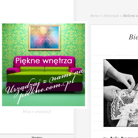
Home
>
Dekoracja
>
Bielizna s
Bie
blog o aranżacji
Home