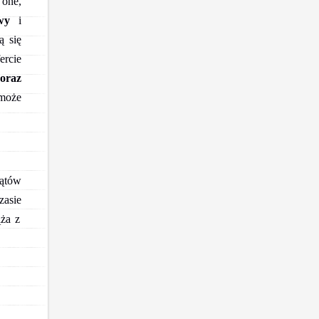
 one,
wy
i
ą się
ercie
oraz
może
kątów
asie
ąża z