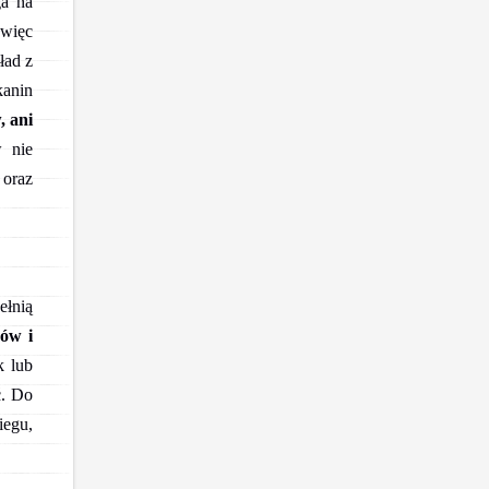
ga na
 więc
ład z
anin
, ani
w nie
oraz
ełnią
ków i
k lub
ć. Do
iegu,