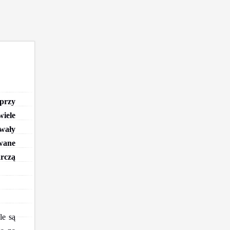
 przy
iele
owały
owane
rczą
le są