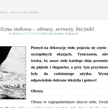
tołowa – obrusy, serwety, bieżniki
lizna stołowa – obrusy, serwety, bieżniki
By
Hania
on 17.03.2014 in
Dekoracja
,
Dodatki
,
Pielęgnacja
Pomysł na dekorację stołu pojawia się często
szczególnych okazjach. Tymczasem, niew
trzeba, by nasze stoły każdego dnia prezent
się pięknie i elegancko, a przy tym przystos
były do codziennego użytku. Wysta
odpowiednio dobrane tekstylia i gotowe!
Obrusy
Obrusy to najpopularniejsze okrycie stołu. Zwyk