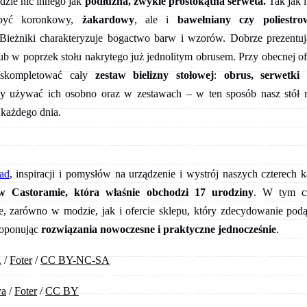
dzie nic innego jak
podłużna, zwykle prostokątna serweta.
Tak jak i
yć koronkowy,
żakardowy
, ale i
bawełniany czy poliestro
 Bieżniki charakteryzuje bogactwo barw i wzorów. Dobrze prezentuj
ub w poprzek stołu nakrytego już jednolitym obrusem. Przy obecnej of
skompletować cały
zestaw bielizny stołowej
:
obrus, serwetki 
używać ich osobno oraz w zestawach – w ten sposób nasz stół 
 każdego dnia.
ad
, inspiracji i pomysłów na urządzenie i wystrój naszych czterech 
w Castoramie, która właśnie obchodzi 17 urodziny
.
W tym cz
le, zarówno w modzie, jak i ofercie sklepu, który zdecydowanie pod
roponując
rozwiązania nowoczesne i praktyczne jednocześnie
.
.
/
Foter
/
CC BY-NC-SA
ya
/
Foter
/
CC BY