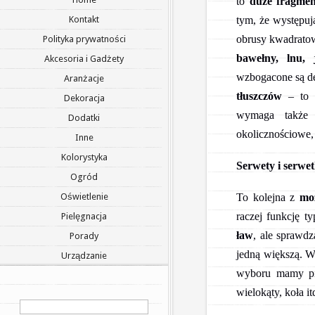
to
duże fragmen
tym, że występu
Kontakt
obrusy kwadratow
Polityka prywatności
bawełny, lnu, 
Akcesoria i Gadżety
wzbogacone są d
Aranżacje
tłuszczów
– to b
Dekoracja
wymaga także 
Dodatki
okolicznościowe,
Inne
Kolorystyka
Serwety i serwet
Ogród
To kolejna z
moż
Oświetlenie
raczej funkcję t
Pielęgnacja
ław
, ale sprawdz
Porady
jedną większą. 
Urządzanie
wyboru mamy p
wielokąty, koła it