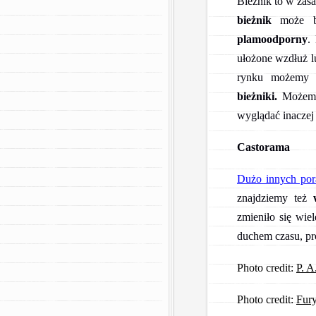
Bieżnik to w zasa
bieżnik
może b
plamoodporny
.
ułożone wzdłuż l
rynku możemy 
bieżniki.
Możemy 
wyglądać inaczej
Castorama
Dużo innych por
znajdziemy też
zmieniło się wie
duchem czasu, p
Photo credit:
P. A
Photo credit:
Fur