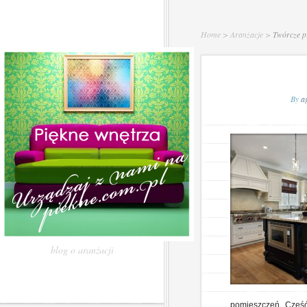
Home
>
Aranżacje
>
Twórcze pr
By
a
blog o aranżacji
pomieszczeń. Część