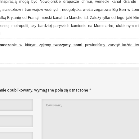
. Inspiracją mogą być Nowojorskie drapacze chmur, wenecki kanał Grande 
i, stateczków i tramwajów wodnych, neogotycka wieża zegarowa Big Ben w Lond
lką Brytanię od Francji morski kanał La Manche itd. Zależy tylko od tego, jaki kli
snej metropolii, czy bardziej paryskich kamienic na Montmartre, ulubionym m
i
otoczenie
w którym żyjemy
tworzymy sami
powinniśmy zacząć każde tw
anie opublikowany.
Wymagane pola są oznaczone
*