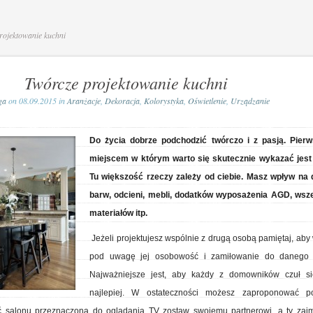
ojektowanie kuchni
Twórcze projektowanie kuchni
ga
on 08.09.2015 in
Aranżacje
,
Dekoracja
,
Kolorystyka
,
Oświetlenie
,
Urządzanie
Do życia dobrze podchodzić twórczo i z pasją. Pier
miejscem w którym warto się skutecznie wykazać jest
Tu większość rzeczy zależy od ciebie. Masz wpływ na 
barw, odcieni, mebli, dodatków wyposażenia AGD, wsze
materiałów itp.
Jeżeli projektujesz wspólnie z drugą osobą pamiętaj, aby
pod uwagę jej osobowość i zamiłowanie do danego s
Najważniejsze jest, aby każdy z domowników czuł si
najlepiej. W ostateczności możesz zaproponować po
 salonu przeznaczoną do oglądania TV zostaw swojemu partnerowi, a ty zajmi