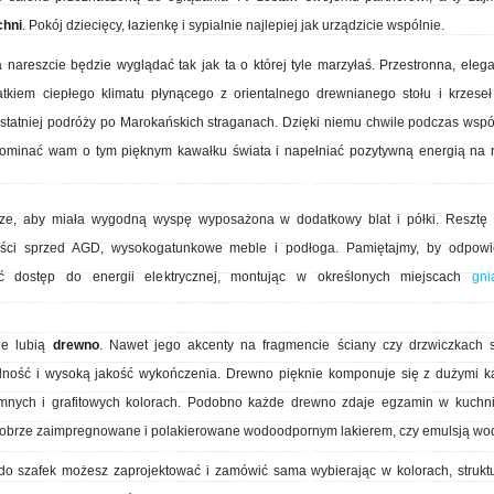
chni
. Pokój dziecięcy, łazienkę i sypialnie najlepiej jak urządzicie wspólnie.
nareszcie będzie wyglądać tak jak ta o której tyle marzyłaś. Przestronna, eleg
kiem ciepłego klimatu płynącego z orientalnego drewnianego stołu i krzeseł 
statniej podróży po Marokańskich straganach. Dzięki niemu chwile podczas wsp
ominać wam o tym pięknym kawałku świata i napełniać pozytywną energią na r
e, aby miała wygodną wyspę wyposażona w dodatkowy blat i półki. Resztę 
kości sprzed AGD, wysokogatunkowe meble i podłoga. Pamiętajmy, by odpowi
ć dostęp do energii elektrycznej, montując w określonych miejscach
gni
ie lubią
drewno
. Nawet jego akcenty na fragmencie ściany czy drzwiczkach s
lność i wysoką jakość wykończenia. Drewno pięknie komponuje się z dużymi ka
nych i grafitowych kolorach. Podobno każde drewno zdaje egzamin w kuchni
 dobrze zaimpregnowane i polakierowane wodoodpornym lakierem, czy emulsją wo
o szafek możesz zaprojektować i zamówić sama wybierając w kolorach, strukt