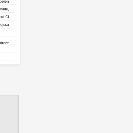
pełen
ynie,
mat Ci
iejscu
órcze