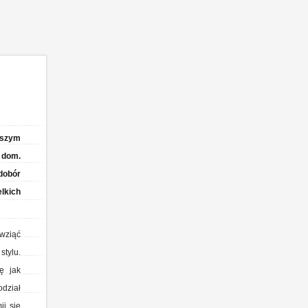
wszym
 dom.
dobór
lkich
 wziąć
tylu.
ę jak
dział
j się