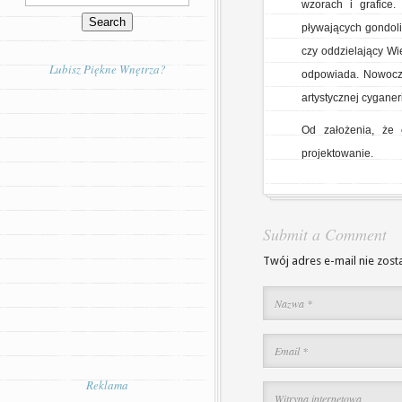
wzorach i grafice
pływających gondol
czy oddzielający Wie
Lubisz Piękne Wnętrza?
odpowiada. Nowocze
artystycznej cyganeri
Od założenia, że
projektowanie.
Submit a Comment
Twój adres e-mail nie zost
Reklama