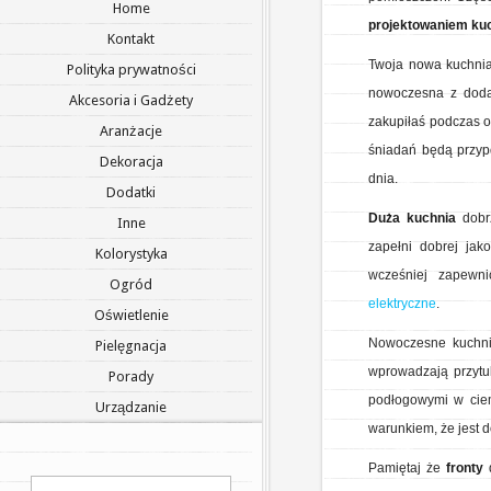
Home
projektowaniem ku
Kontakt
Twoja nowa kuchnia 
Polityka prywatności
nowoczesna z dodat
Akcesoria i Gadżety
zakupiłaś podczas o
Aranżacje
śniadań będą przyp
Dekoracja
dnia.
Dodatki
Duża kuchnia
dobrz
Inne
zapełni dobrej ja
Kolorystyka
wcześniej zapewni
Ogród
elektryczne
.
Oświetlenie
Nowoczesne kuchn
Pielęgnacja
wprowadzają przytu
Porady
podłogowymi w ciem
Urządzanie
warunkiem, że jest
Pamiętaj że
fronty
d