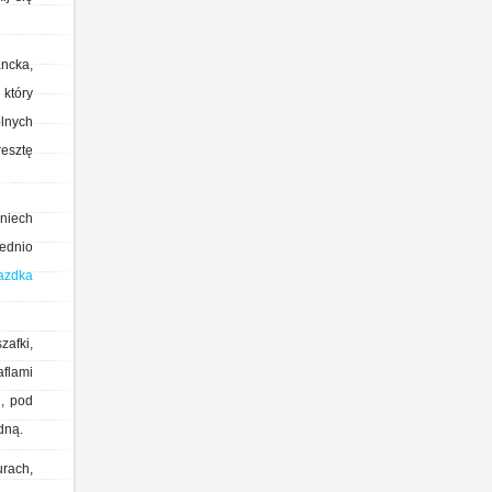
ancka,
który
ólnych
esztę
niech
ednio
azdka
zafki,
flami
, pod
dną.
urach,