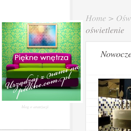
Home
>
Oświ
oświetlenie
Nowocze
blog o aranżacji