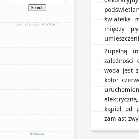
dekoracyjny
podświetlan
światełka 
Lubisz Piękne Wnętrza?
między pł
umieszczeni
Zupełną i
zależności 
woda jest z
kolor czerw
uruchomio
elektryczn
kąpiel od 
zamiast zwyk
Reklama