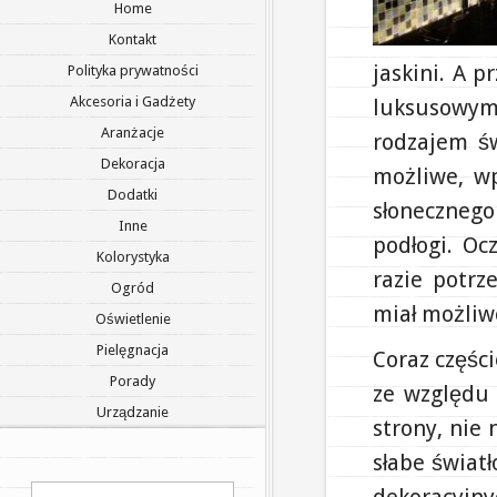
Home
Kontakt
jaskini. A 
Polityka prywatności
Akcesoria i Gadżety
luksusowym
Aranżacje
rodzajem św
Dekoracja
możliwe, wp
Dodatki
słoneczneg
Inne
podłogi. O
Kolorystyka
razie potrz
Ogród
miał możliwo
Oświetlenie
Pielęgnacja
Coraz części
Porady
ze względu 
Urządzanie
strony, nie 
słabe świat