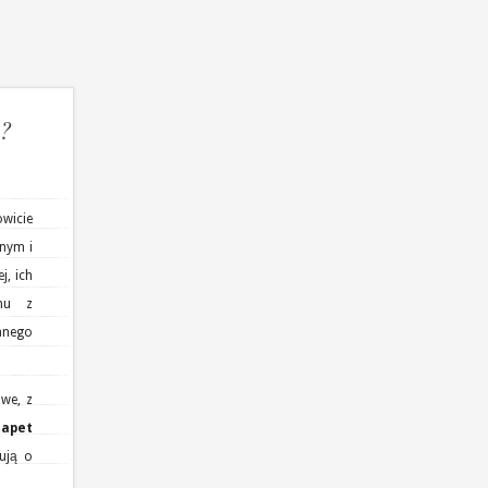
u?
wicie
rnym i
j, ich
emu z
anego
we, z
tapet
ują o