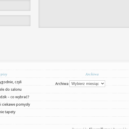
wpisy
Archiwa
ygodnie, czyli
Archiwa
ele do salonu
dzik – co wybrać?
yli ciekawe pomysły
ie tapety
Designed by
Elegant Themes
| Powered by