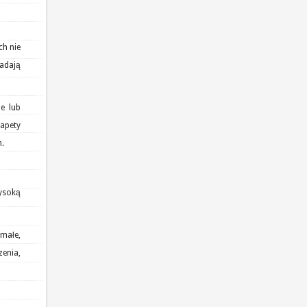
ch nie
nadają
e lub
Tapety
h.
wysoką
ymałe,
zenia,