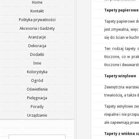
Home
Tapety papierowe
Kontakt
Polityka prywatności
Tapety papierowe do
Akcesoria i Gadżety
jest zmywalna, więc
Aranżacje
się do ścian w kuchn
Dekoracja
Ten rodzaj tapety 
Dodatki
tłoczone, co w pra
Inne
tłoczone i dwuwars
Kolorystyka
Tapety winylowe
Ogród
Zewnętrzna warstwa 
Oświetlenie
trwałością, a także
Pielęgnacja
Porady
Tapety winylowe zw
niepalne i nie przep
Urządzanie
ale zapewniają praw
Tapety z włókna 