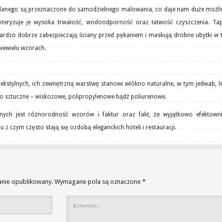
klanego są przeznaczone do samodzielnego malowania, co daje nam duże możli
kteryzuje je wysoka trwałość, wodoodporność oraz łatwość czyszczenia. Tap
ardzo dobrze zabezpieczają ściany przed pękaniem i maskują drobne ubytki w 
niewielu wzorach.
ekstylnych, ich zewnętrzną warstwę stanowi włókno naturalne, w tym jedwab, l
o sztuczne – wiskozowe, polipropylenowe bądź poliurenowe.
ylnych jest różnorodność wzorów i faktur oraz fakt, że wyjątkowo efektowni
u z czym często stają się ozdobą eleganckich hoteli i restauracji.
anie opublikowany.
Wymagane pola są oznaczone
*