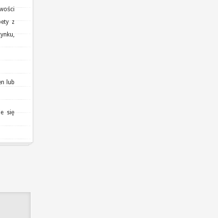
wości
ety z
tynku,
en lub
e się