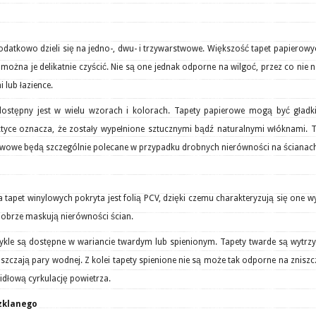
datkowo dzieli się na jedno-, dwu- i trzywarstwowe. Większość tapet papierowy
 można je delikatnie czyścić. Nie są one jednak odporne na wilgoć, przez co nie 
i lub łazience.
dostępny jest w wielu wzorach i kolorach. Tapety papierowe mogą być gładki
ktyce oznacza, że zostały wypełnione sztucznymi bądź naturalnymi włóknami. 
twowe będą szczególnie polecane w przypadku drobnych nierówności na ścianac
tapet winylowych pokryta jest folią PCV, dzięki czemu charakteryzują się one 
 dobrze maskują nierówności ścian.
ykle są dostępne w wariancie twardym lub spienionym. Tapety twarde są wytrz
uszczają pary wodnej. Z kolei tapety spienione nie są może tak odporne na zniszc
idłową cyrkulację powietrza.
szklanego