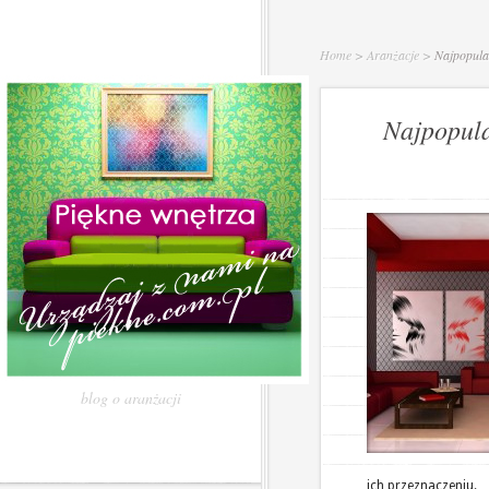
Home
>
Aranżacje
>
Najpopular
Najpopula
blog o aranżacji
ich przeznaczeniu.