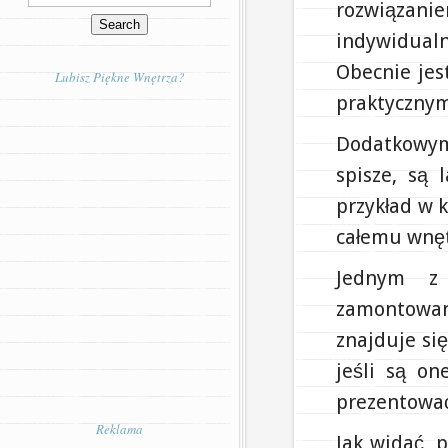
rozwiązani
indywidualn
Obecnie jes
Lubisz Piękne Wnętrza?
praktycznym
Dodatkowym
spisze, są
przykład w 
całemu wnęt
Jednym z 
zamontowan
znajduje się
jeśli są o
prezentować
Reklama
Jak widać, 