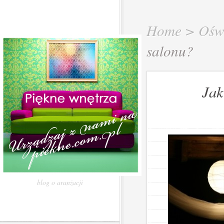
Home
>
Oświ
salonu?
Jak
blog o aranżacji