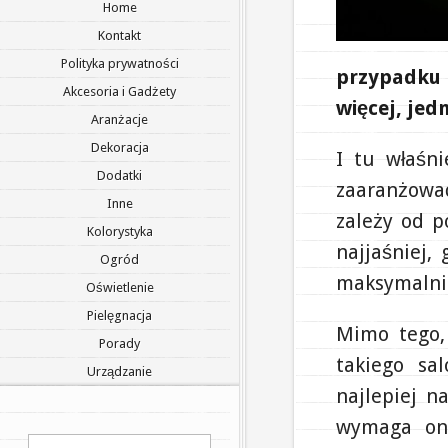
Home
Kontakt
Polityka prywatności
przypadku
Akcesoria i Gadżety
więcej, jed
Aranżacje
Dekoracja
I tu właśni
Dodatki
zaaranżować
Inne
zależy od p
Kolorystyka
najjaśniej,
Ogród
maksymalnie
Oświetlenie
Pielęgnacja
Mimo tego,
Porady
takiego sa
Urządzanie
najlepiej n
wymaga ona