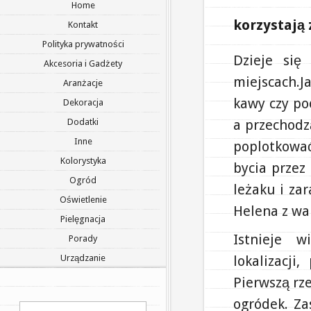
Home
korzystają 
Kontakt
Polityka prywatności
Dzieje się
Akcesoria i Gadżety
miejscach.J
Aranżacje
kawy czy poo
Dekoracja
Dodatki
a przechodz
Inne
poplotkować
Kolorystyka
bycia przez
Ogród
leżaku i za
Oświetlenie
Helena z wa
Pielęgnacja
Istnieje w
Porady
Urządzanie
lokalizacji
Pierwszą rze
ogródek. Za