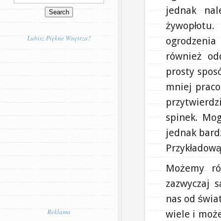
jednak nal
żywopłotu
Lubisz Piękne Wnętrza?
ogrodzenia 
również od
prosty sposó
mniej praco
przytwierdz
spinek. Mo
jednak bardz
Przykładową
Możemy rów
zazwyczaj s
nas od świa
Reklama
wiele i moż