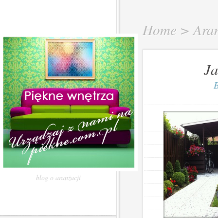
Home
>
Ara
Ja
blog o aranżacji