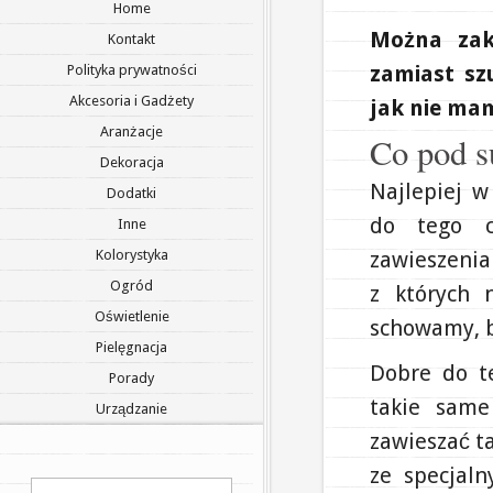
Home
Można zak
Kontakt
zamiast sz
Polityka prywatności
Akcesoria i Gadżety
jak nie mam
Aranżacje
Co pod s
Dekoracja
Najlepiej w
Dodatki
do tego c
Inne
Kolorystyka
zawieszenia
Ogród
z których 
Oświetlenie
schowamy, by
Pielęgnacja
Dobre do te
Porady
takie same
Urządzanie
zawieszać t
ze specjal