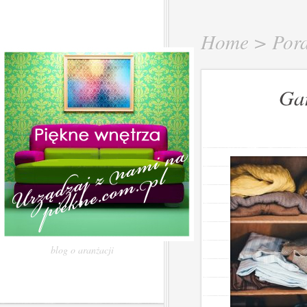
Home
>
Por
Ga
blog o aranżacji