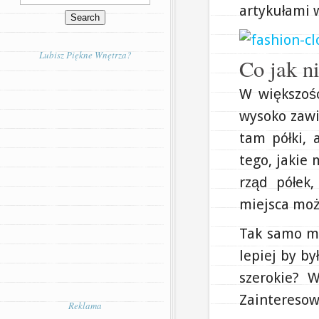
artykułami 
Lubisz Piękne Wnętrza?
Co jak n
W większoś
wysoko zawi
tam półki, 
tego, jakie
rząd półek,
miejsca moż
Tak samo mu
lepiej by by
szerokie? W
Zaintereso
Reklama