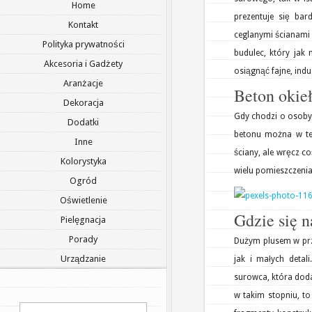
Home
prezentuje się bar
Kontakt
ceglanymi ścianami 
Polityka prywatności
budulec, który jak
Akcesoria i Gadżety
osiągnąć fajne, ind
Aranżacje
Beton okie
Dekoracja
Gdy chodzi o osoby,
Dodatki
betonu można w ten
Inne
ściany, ale wręcz c
Kolorystyka
wielu pomieszczenia
Ogród
Oświetlenie
Gdzie się n
Pielęgnacja
Porady
Dużym plusem w prz
Urządzanie
jak i małych deta
surowca, która doda
w takim stopniu, t