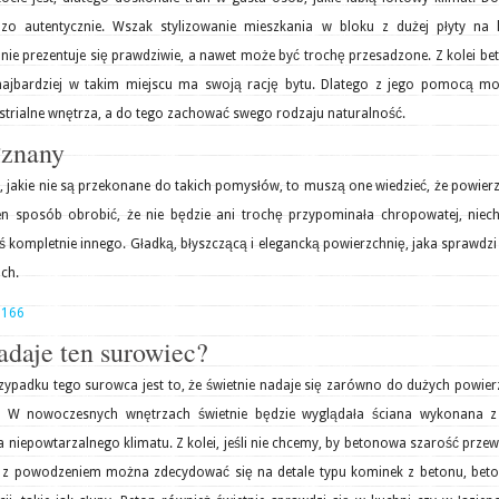
dzo autentycznie. Wszak stylizowanie mieszkania w bloku z dużej płyty na l
nie prezentuje się prawdziwie, a nawet może być trochę przesadzone. Z kolei be
 najbardziej w takim miejscu ma swoją rację bytu. Dlatego z jego pomocą m
ustrialne wnętrza, a do tego zachować swego rodzaju naturalność.
łznany
 jakie nie są przekonane do takich pomysłów, to muszą one wiedzieć, że powier
 sposób obrobić, że nie będzie ani trochę przypominała chropowatej, niechl
oś kompletnie innego. Gładką, błyszczącą i elegancką powierzchnię, jaka sprawdzi
ch.
adaje ten surowiec?
ypadku tego surowca jest to, że świetnie nadaje się zarówno do dużych powier
li. W nowoczesnych wnętrzach świetnie będzie wyglądała ściana wykonana z
 niepowtarzalnego klimatu. Z kolei, jeśli nie chcemy, by betonowa szarość prze
o z powodzeniem można zdecydować się na detale typu kominek z betonu, bet