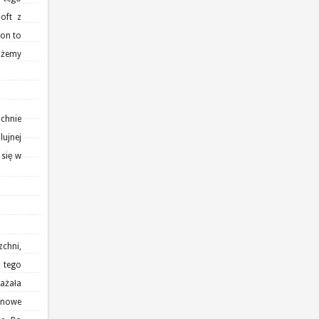
oft z
ton to
ożemy
zchnie
ujnej
 się w
zchni,
 tego
ważała
onowe