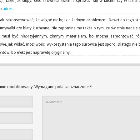
ji, takie jak słupy. Beton również świetnie sprawdzi się w kuchni czy w łazien
en adres
.
k zakonserwować, że wilgoć nie będzie żadnym problemem. Nawet do tego sto
 umywalki czy blaty kuchenne. Nie zapominajmy także o tym, że świetnie nadaje 
ie musi być nieprzyjemnym, zimnym materiałem, bo można zamontować ró
we. Jak widać, możliwości wykorzystania tego surowca jest sporo. Dlatego nie
entów, bo efekt jest naprawdę oryginalny.
anie opublikowany.
Wymagane pola są oznaczone
*