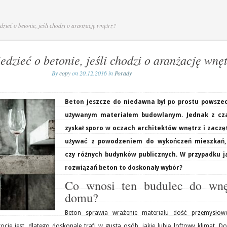
zieć o betonie, jeśli chodzi o aranżację wnętrz?
dzieć o betonie, jeśli chodzi o aranżację wnę
By
copy
on 20.12.2016 in
Porady
Beton jeszcze do niedawna był po prostu powsze
używanym materiałem budowlanym. Jednak z c
zyskał sporo w oczach architektów wnętrz i zaczę
używać z powodzeniem do wykończeń mieszkań,
czy różnych budynków publicznych. W przypadku j
rozwiązań beton to doskonały wybór?
Co wnosi ten budulec do wnę
domu?
Beton sprawia wrażenie materiału dość przemysłow
ocie jest, dlatego doskonale trafi w gusta osób, jakie lubią loftowy klimat. D