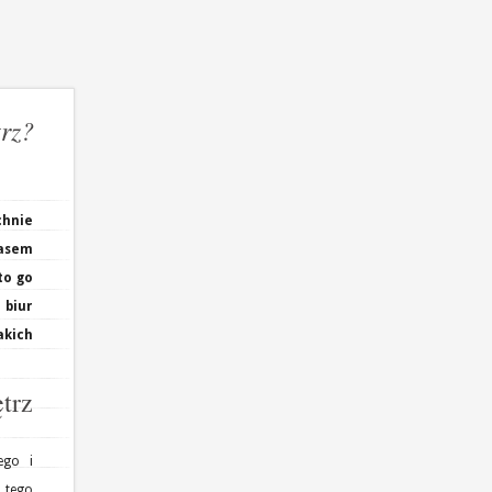
trz?
chnie
zasem
to go
 biur
akich
trz
ego i
o tego