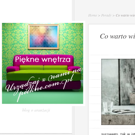
Home
>
Porady
>
Co warto wied
Co warto wie
blog o aranżacji
surowego, tak w ist