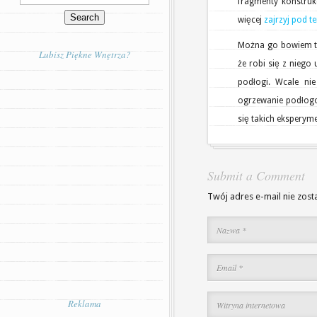
fragmenty konstrukc
więcej
zajrzyj pod t
Można go bowiem ta
Lubisz Piękne Wnętrza?
że robi się z niego
podłogi. Wcale n
ogrzewanie podłogo
się takich eksperym
Submit a Comment
Twój adres e-mail nie zost
Reklama