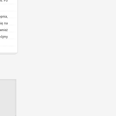
ce. Po
pnia,
się na
wnież
 bójmy